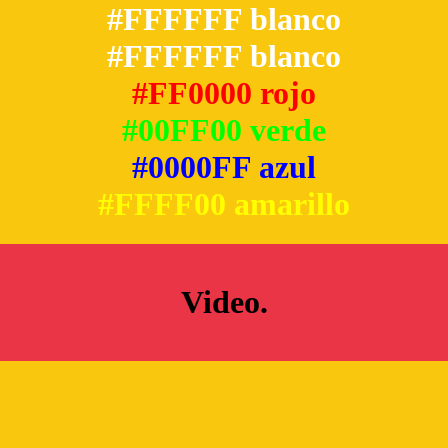
#FFFFFF blanco
#FFFFFF blanco
#FF0000 rojo
#00FF00 verde
#0000FF azul
#FFFF00 amarillo
Video.