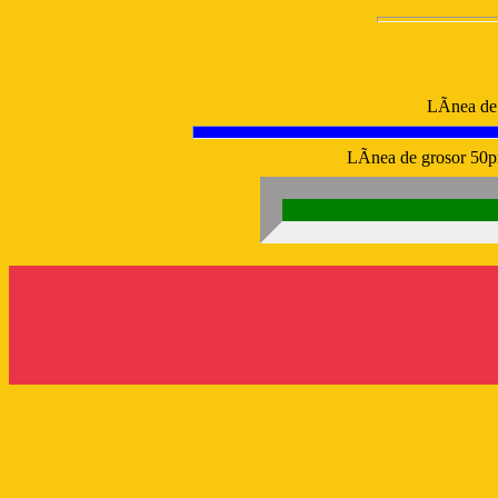
LÃ­nea de 
LÃ­nea de grosor 50px