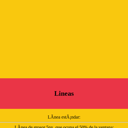
Lineas
LÃ­nea estÃ¡ndar:
LÃ­nea de grosor 5px, que ocupa el 50% de la ventana: