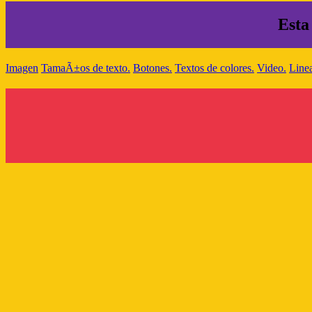
Esta
Imagen
TamaÃ±os de texto.
Botones.
Textos de colores.
Video.
Linea