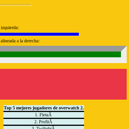
 izquierda:
alineada a la derecha:
Top 5 mejores jugadores de overwatch 2.
1. FletaÂ
2. ProfitÂ
3. TwilightÂ